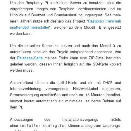
Um den Raspber­ry Pi als klei­nen Ser­ver zu benut­zen, sind die
vor­ge­fer­tig­ten Images von Raspbi­an über­di­men­sio­niert und im
Hin­blick auf Boot­zeit und Grund­aus­las­tung unge­eig­net. Seit meh­
re­ren Jah­ren nut­ze ich des­halb das Pro­jekt "
Raspbi­an (mini­mal)
unat­ten­ded net­in­stal­ler
", wel­cher ab dem Modell
ein­ge­setzt
1B
wer­den kann.
Um die aktu­el­len Ker­nel zu nut­zen und auch das Modell 3 zu
unter­stüt­zen habe ich das Pro­jekt ent­spre­chend ange­passt. Von
der
Releases-Sei­te
mei­nes Forks kann eine ZIP-Datei her­un­ter­
ge­la­den wer­den, des­sen Inhalt ledig­lich auf die SD-Kar­te kopiert
wer­den muss.
Anschlie­ßend ein­fach die (µ)SD-Karte und ein mit
und
DHCP
Inter­net­ver­bin­dung ver­sor­gen­des Netz­werk­ka­bel anste­cken,
Strom­ver­sor­gung anschlie­ßen und nach ca. 15 Minu­ten Instal­la­ti­
ons­zeit boo­tet auto­ma­tisch ein mini­ma­les, sau­be­res Debi­an auf
dem Pi.
Anpas­sun­gen des Instal­la­ti­ons­vor­gangs mit­tels
einer
kön­nen ana­log zum Ursprungs­
installer-config.txt