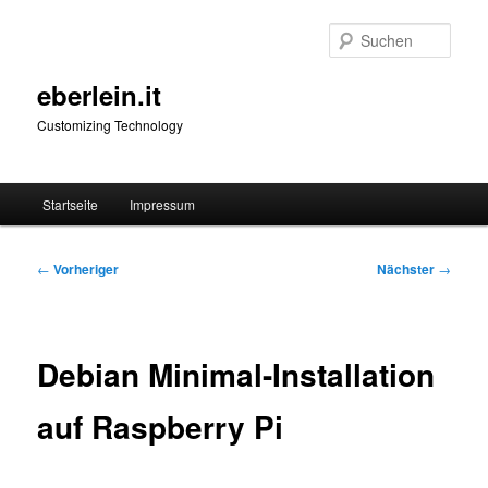
Zum
primären
Such
Inhalt
springen
eberlein.it
Customizing Technology
Hauptmenü
Startseite
Impressum
Beitragsnavigation
←
Vorheriger
Nächster
→
Debian Minimal-Installation
auf Raspberry Pi