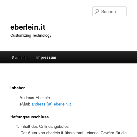
Zum
primären
Such
Inhalt
springen
eberlein.it
Customizing Technology
Hauptmenü
Impressum
Startseite
Inhaber
Andre­as Eberlein
eMail:
andre­as [at] eberlein.it
Haftungsausschluss
Inhalt des Onlineangebotes
Der Autor von eberlein.it über­nimmt kei­ner­lei Gewähr für die