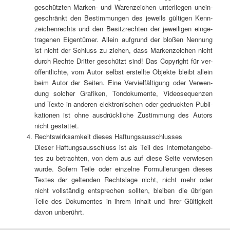
geschütz­ten Mar­ken- und Waren­zei­chen unter­lie­gen unein­
ge­schränkt den Bestim­mun­gen des jeweils gül­ti­gen Kenn­
zei­chen­rechts und den Besitz­rech­ten der jewei­li­gen ein­ge­
tra­ge­nen Eigen­tü­mer. Allein auf­grund der blo­ßen Nen­nung
ist nicht der Schluss zu zie­hen, dass Mar­ken­zei­chen nicht
durch Rech­te Drit­ter geschützt sind! Das Copy­right für ver­
öf­fent­lich­te, vom Autor selbst erstell­te Objek­te bleibt allein
beim Autor der Sei­ten. Eine Ver­viel­fäl­ti­gung oder Ver­wen­
dung sol­cher Gra­fi­ken, Ton­do­ku­men­te, Video­se­quen­zen
und Tex­te in ande­ren elek­tro­ni­schen oder gedruck­ten Publi­
ka­tio­nen ist ohne aus­drück­li­che Zustim­mung des Autors
nicht gestattet.
Rechts­wirk­sam­keit die­ses Haftungsausschlusses
Die­ser Haf­tungs­aus­schluss ist als Teil des Inter­net­an­ge­bo­
tes zu betrach­ten, von dem aus auf die­se Sei­te ver­wie­sen
wur­de. Sofern Tei­le oder ein­zel­ne For­mu­lie­run­gen die­ses
Tex­tes der gel­ten­den Rechts­la­ge nicht, nicht mehr oder
nicht voll­stän­dig ent­spre­chen soll­ten, blei­ben die übri­gen
Tei­le des Doku­men­tes in ihrem Inhalt und ihrer Gül­tig­keit
davon unberührt.