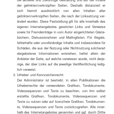
der gelinkten/verknüpften Sei­ten. Des­halb distan­ziert er
sich hier­mit aus­drück­lich von allen Inhal­ten aller
gelinkten/verknüpften Sei­ten, die nach der Link­set­zung ver­
än­dert wur­den. Die­se Fest­stel­lung gilt für alle inner­halb des
eige­nen Inter­net­an­ge­bo­tes gesetz­ten Links und Ver­wei­se
sowie für Fremd­ein­trä­ge in vom Autor ein­ge­rich­te­ten Gäs­te­
bü­chern, Dis­kus­si­ons­fo­ren und Mai­ling­lis­ten. Für ille­ga­le,
feh­ler­haf­te oder unvoll­stän­di­ge Inhal­te und ins­be­son­de­re für
Schä­den, die aus der Nut­zung oder Nicht­nut­zung sol­cher­art
dar­ge­bo­te­ner Infor­ma­tio­nen ent­ste­hen, haf­tet allein der
Anbie­ter der Sei­te, auf wel­che ver­wie­sen wur­de, nicht der­je­
ni­ge, der über Links auf die jewei­li­ge Ver­öf­fent­li­chung ledig­
lich verweist.
Urhe­ber- und Kennzeichenrecht:
Der Admi­nis­tra­tor ist bestrebt, in allen Publi­ka­tio­nen die
Urhe­ber­rech­te der ver­wen­de­ten Gra­fi­ken, Ton­do­ku­men­te,
Video­se­quen­zen und Tex­te zu beach­ten, von ihm selbst
erstell­te Gra­fi­ken, Ton­do­ku­men­te, Video­se­quen­zen und
Tex­te zu nut­zen oder auf lizenz­freie Gra­fi­ken, Ton­do­ku­men­
te, Video­se­quen­zen und Tex­te zurück­zu­grei­fen. Alle inner­
halb des Inter­net­an­ge­bo­tes genann­ten und ggf. durch Drit­te