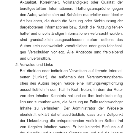
Aktua­li­tät, Kor­rekt­heit, Voll­stän­dig­keit oder Qua­li­tät der
bereit­ge­stell­ten Infor­ma­tio­nen. Haf­tungs­an­sprü­che gegen
den Autor, wel­che sich auf Schä­den mate­ri­el­ler oder ideel­ler
Art bezie­hen, die durch die Nut­zung oder Nicht­nut­zung der
dar­ge­bo­te­nen Infor­ma­tio­nen bzw. durch die Nut­zung feh­ler­
haf­ter und unvoll­stän­di­ger Infor­ma­tio­nen ver­ur­sacht wur­den,
sind grund­sätz­lich aus­ge­schlos­sen, sofern sei­tens des
Autors kein nach­weis­lich vor­sätz­li­ches oder grob fahr­läs­si­
ges Ver­schul­den vor­liegt. Alle Ange­bo­te sind frei­blei­bend
und unverbindlich.
Ver­wei­se und Links
Bei direk­ten oder indi­rek­ten Ver­wei­sen auf frem­de Inter­net­
sei­ten ("Links"), die außer­halb des Ver­ant­wor­tungs­be­rei­
ches des Autors lie­gen, wür­de eine Haf­tungs­ver­pflich­tung
aus­schließ­lich in dem Fall in Kraft tre­ten, in dem der Autor
von den Inhal­ten Kennt­nis hat und es ihm tech­nisch mög­
lich und zumut­bar wäre, die Nut­zung im Fal­le rechts­wid­ri­ger
Inhal­te zu ver­hin­dern. Der Admi­nis­tra­tor der Web­sei­te
eberlein.it erklärt daher aus­drück­lich, dass zum Zeit­punkt
der Link­set­zung die ent­spre­chen­den ver­link­ten Sei­ten frei
von ille­ga­len Inhal­ten waren. Er hat kei­ner­lei Ein­fluss auf
die aktu­el­le und zukünf­ti­ge Gestal­tung und auf die Inhal­te