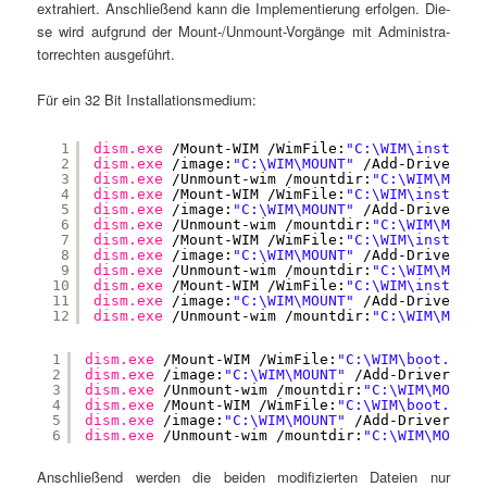
extra­hiert. Anschlie­ßend kann die Imple­men­tie­rung erfol­gen. Die­
se wird auf­grund der Mount-/Un­mount-Vor­gän­ge mit Admi­nis­tra­
tor­rech­ten ausgeführt.
Für ein 32 Bit Installationsmedium:
1
dism.exe 
/Mount-WIM /WimFile:
"C:\WIM\install.
2
dism.exe 
/image:
"C:\WIM\MOUNT"
/Add-Driver /d
3
dism.exe 
/Unmount-wim /mountdir:
"C:\WIM\MOUNT
4
dism.exe 
/Mount-WIM /WimFile:
"C:\WIM\install.
5
dism.exe 
/image:
"C:\WIM\MOUNT"
/Add-Driver /d
6
dism.exe 
/Unmount-wim /mountdir:
"C:\WIM\MOUNT
7
dism.exe 
/Mount-WIM /WimFile:
"C:\WIM\install.
8
dism.exe 
/image:
"C:\WIM\MOUNT"
/Add-Driver /d
9
dism.exe 
/Unmount-wim /mountdir:
"C:\WIM\MOUNT
10
dism.exe 
/Mount-WIM /WimFile:
"C:\WIM\install.
11
dism.exe 
/image:
"C:\WIM\MOUNT"
/Add-Driver /d
12
dism.exe 
/Unmount-wim /mountdir:
"C:\WIM\MOUNT
1
dism.exe 
/Mount-WIM /WimFile:
"C:\WIM\boot.wim"
2
dism.exe 
/image:
"C:\WIM\MOUNT"
/Add-Driver /dr
3
dism.exe 
/Unmount-wim /mountdir:
"C:\WIM\MOUNT"
4
dism.exe 
/Mount-WIM /WimFile:
"C:\WIM\boot.wim"
5
dism.exe 
/image:
"C:\WIM\MOUNT"
/Add-Driver /dr
6
dism.exe 
/Unmount-wim /mountdir:
"C:\WIM\MOUNT"
Anschlie­ßend wer­den die bei­den modi­fi­zier­ten Datei­en nur