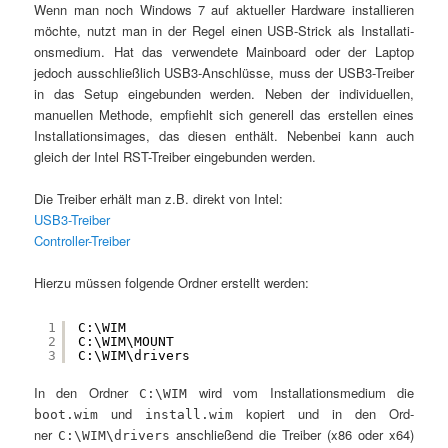
Wenn man noch Win­dows 7 auf aktu­el­ler Hard­ware instal­lie­ren
möch­te, nutzt man in der Regel einen USB-Strick als Instal­la­ti­
ons­me­di­um. Hat das ver­wen­de­te Main­board oder der Lap­top
jedoch aus­schließ­lich USB3-Anschlüs­se, muss der USB3-Trei­ber
in das Set­up ein­ge­bun­den wer­den. Neben der indi­vi­du­el­len,
manu­el­len Metho­de, emp­fiehlt sich gene­rell das erstel­len eines
Instal­la­ti­ons­images, das die­sen ent­hält. Neben­bei kann auch
gleich der Intel RST-Trei­ber ein­ge­bun­den werden.
Die Trei­ber erhält man z.B. direkt von Intel:
USB3-Trei­ber
Con­trol­ler-Trei­ber
Hier­zu müs­sen fol­gen­de Ord­ner erstellt werden:
1
C:\WIM
2
C:\WIM\MOUNT
3
C:\WIM\drivers
In den Ord­ner
wird vom Instal­la­ti­ons­me­di­um die
C:\WIM
und
kopiert und in den Ord­
boot.wim
install.wim
ner
anschlie­ßend die Trei­ber (x86 oder x64)
C:\WIM\drivers