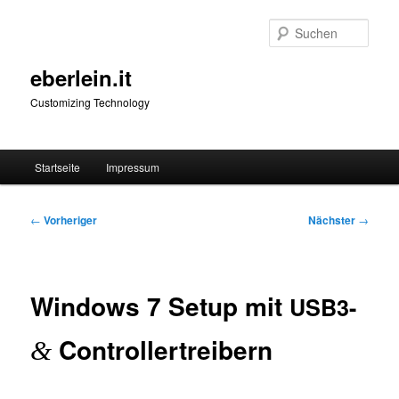
Zum
primären
Such
Inhalt
springen
eberlein.it
Customizing Technology
Hauptmenü
Startseite
Impressum
Beitragsnavigation
←
Vorheriger
Nächster
→
Windows 7 Setup mit
USB3-
Controllertreibern
&