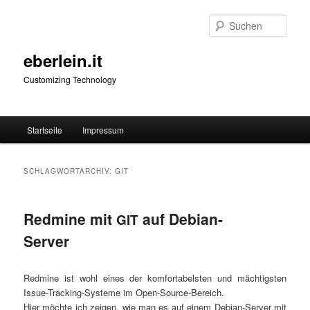
Zum
Zum
primären
sekundären
Such
Inhalt
Inhalt
springen
springen
eberlein.it
Customizing Technology
Hauptmenü
Startseite
Impressum
SCHLAGWORTARCHIV:
GIT
Redmine mit
auf Debian-
GIT
Server
Red­mi­ne ist wohl eines der kom­for­ta­bels­ten und mäch­tigs­ten
Issue-Track­ing-Sys­te­me im Open-Source-Bereich.
Hier möch­te ich zei­gen, wie man es auf einem Debi­an-Ser­ver mit