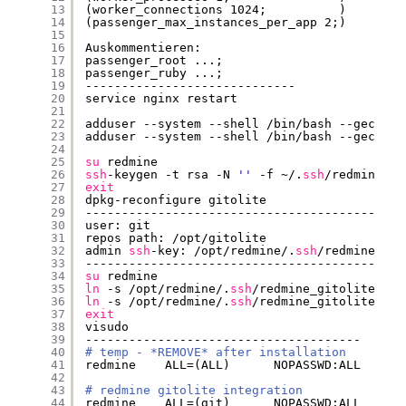
13
(worker_connections 1024;          )
14
(passenger_max_instances_per_app 2;)
15
16
Auskommentieren:
17
passenger_root ...;
18
passenger_ruby ...;
19
-----------------------------
20
service nginx restart
21
22
adduser --system --shell 
/bin/bash
--gecos 
'
23
adduser --system --shell 
/bin/bash
--gecos 
'
24
25
su
redmine
26
ssh
-keygen -t rsa -N 
''
-f ~/.
ssh
/redmine_gi
27
exit
28
dpkg-reconfigure gitolite
29
--------------------------------------------
30
user: git
31
repos path: 
/opt/gitolite
32
admin 
ssh
-key: 
/opt/redmine/
.
ssh
/redmine_git
33
--------------------------------------------
34
su
redmine
35
ln
-s 
/opt/redmine/
.
ssh
/redmine_gitolite_adm
36
ln
-s 
/opt/redmine/
.
ssh
/redmine_gitolite_adm
37
exit
38
visudo
39
--------------------------------------
40
# temp - *REMOVE* after installation
41
redmine    ALL=(ALL)      NOPASSWD:ALL
42
43
# redmine gitolite integration
44
redmine    ALL=(git)      NOPASSWD:ALL