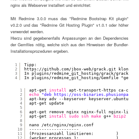
nginx als Web­ser­ver instal­liert und einrichtet:
Mit Red­mi­ne 3.0.0 muss das "Red­mi­ne Boot­strap Kit plug­in"
v0.2.0 und das "Red­mi­ne Git Hos­ting Plug­in" v1.0.1 oder höher
ver­wen­det werden.
Hier­zu sind gege­be­nen­falls Anpas­sun­gen an den Depen­den­ci­es
der Gem­files nötig, wel­che sich aus den Hin­wei­sen der Bund­ler-
Instal­la­ti­ons­pro­ze­du­ren ergeben.
1
Tipp:
2
https://github.com/jbox-web/grack.git
 klonen u
3
In plugins/redmine_git_hosting/grack/grack.gem
4
In plugins/redmine_git_hosting/Gemfile "gem 'r
1
apt-get 
install
apt-transport-https ca-certi
2
echo
"deb 
https://oss-binaries.phusionpassen
3
apt-key adv --keyserver keyserver.ubuntu.com
4
apt-get update
5
6
apt-get remove nginx nginx-full nginx-light 
7
apt-get 
install
sudo
ssh
make
g++ 
bzip2
zip 
8
9
nano 
/etc/nginx/nginx
.conf
10
--------------------
11
(Prozessanzahl limitieren:         )
12
(worker_processes 1;               )