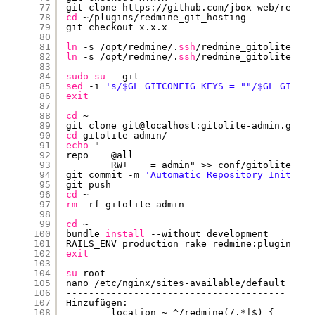
77
git clone https:
//github
.com
/jbox-web/redmin
78
cd
~
/plugins/redmine_git_hosting
79
git checkout x.x.x
80
81
ln
-s 
/opt/redmine/
.
ssh
/redmine_gitolite_adm
82
ln
-s 
/opt/redmine/
.
ssh
/redmine_gitolite_adm
83
84
sudo
su
- git
85
sed
-i 
's/$GL_GITCONFIG_KEYS = ""/$GL_GITCON
86
exit
87
88
cd
~
89
git clone git@localhost:gitolite-admin.git
90
cd
gitolite-admin/
91
echo
"
92
repo    @all
93
RW+    = admin" >> conf
/gitolite
.con
94
git commit -m 
'Automatic Repository Initiali
95
git push
96
cd
~
97
rm
-rf gitolite-admin
98
99
cd
~
100
bundle 
install
--without development
101
RAILS_ENV=production rake redmine:plugins:mi
102
exit
103
104
su
root
105
nano 
/etc/nginx/sites-available/default
106
---------------------------------------
107
Hinzufügen:
108
location ~ ^
/redmine
(/.*|$) {