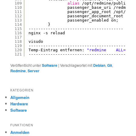
109
alias
/opt/redmine/public
$1;
110
passenger_base_uri 
/redmine
;
111
passenger_app_root 
/opt/redm
112
passenger_document_root 
/opt
113
passenger_enabled on;
114
}
115
---------------------------------------
116
nginx -s reload
117
118
visudo
119
--------------------------------------------
120
Temp-Eintrag entfernen: 
"redmine    ALL=(ALL
121
--------------------------------------------
Veröffentlicht unter
Software
|
Verschlagwortet mit
Debian
,
Git
,
Redmine
,
Server
KATEGORIEN
Allgemein
Hardware
Software
FUNKTIONEN
Anmelden