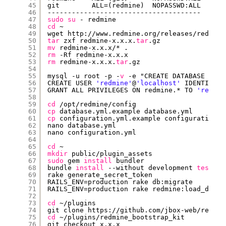
45
git        ALL=(redmine)  NOPASSWD:ALL
46
--------------------------------------
47
sudo
su
- redmine
48
cd
~
49
wget http:
//www
.redmine.org
/releases/redmine
50
tar
zxf redmine-x.x.x.
tar
.gz
51
mv
redmine-x.x.x/* .
52
rm
-Rf redmine-x.x.x
53
rm
redmine-x.x.x.
tar
.gz
54
55
mysql -u root -p -
v
-e "CREATE DATABASE redm
56
CREATE USER 
'redmine'
@
'localhost'
IDENTIFIED
57
GRANT ALL PRIVILEGES ON redmine.* TO 
'redmin
58
59
cd
/opt/redmine/config
60
cp
database.yml.example database.yml
61
cp
configuration.yml.example configuration.y
62
nano database.yml
63
nano configuration.yml
64
65
cd
~
66
mkdir
public
/plugin_assets
67
sudo
gem 
install
bundler
68
bundle 
install
--without development 
test
po
69
rake generate_secret_token
70
RAILS_ENV=production rake db:migrate
71
RAILS_ENV=production rake redmine:load_defau
72
73
cd
~
/plugins
74
git clone https:
//github
.com
/jbox-web/redmin
75
cd
~
/plugins/redmine_bootstrap_kit
76
git checkout x.x.x