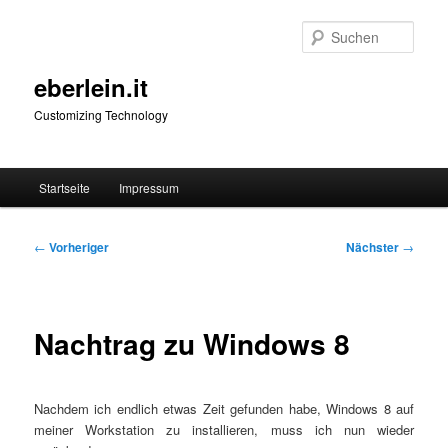
Zum
primären
Such
Inhalt
springen
eberlein.it
Customizing Technology
Hauptmenü
Startseite
Impressum
Beitragsnavigation
←
Vorheriger
Nächster
→
Nachtrag zu Windows 8
Nach­dem ich end­lich etwas Zeit gefun­den habe, Win­dows 8 auf
mei­ner Work­sta­tion zu instal­lie­ren, muss ich nun wie­der