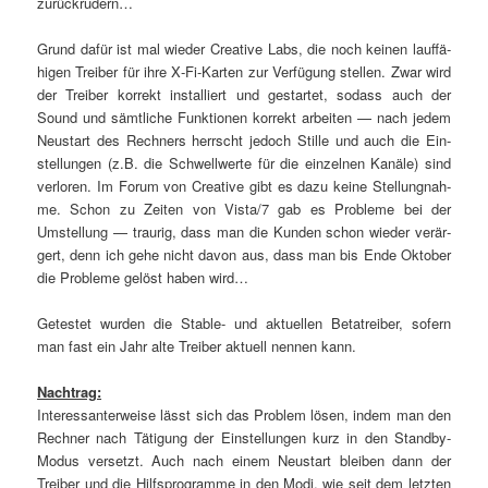
zurückrudern…
Grund dafür ist mal wie­der Crea­ti­ve Labs, die noch kei­nen lauf­fä­
hi­gen Trei­ber für ihre X‑Fi-Kar­ten zur Ver­fü­gung stel­len. Zwar wird
der Trei­ber kor­rekt instal­liert und gestar­tet, sodass auch der
Sound und sämt­li­che Funk­tio­nen kor­rekt arbei­ten — nach jedem
Neu­start des Rech­ners herrscht jedoch Stil­le und auch die Ein­
stel­lun­gen (z.B. die Schwell­wer­te für die ein­zel­nen Kanä­le) sind
ver­lo­ren. Im Forum von Crea­ti­ve gibt es dazu kei­ne Stel­lung­nah­
me. Schon zu Zei­ten von Vista/7 gab es Pro­ble­me bei der
Umstel­lung — trau­rig, dass man die Kun­den schon wie­der ver­är­
gert, denn ich gehe nicht davon aus, dass man bis Ende Okto­ber
die Pro­ble­me gelöst haben wird…
Getes­tet wur­den die Sta­ble- und aktu­el­len Betat­rei­ber, sofern
man fast ein Jahr alte Trei­ber aktu­ell nen­nen kann.
Nach­trag:
Inter­es­san­ter­wei­se lässt sich das Pro­blem lösen, indem man den
Rech­ner nach Täti­gung der Ein­stel­lun­gen kurz in den Stand­by-
Modus ver­setzt. Auch nach einem Neu­start blei­ben dann der
Trei­ber und die Hilfs­pro­gram­me in den Modi, wie seit dem letz­ten